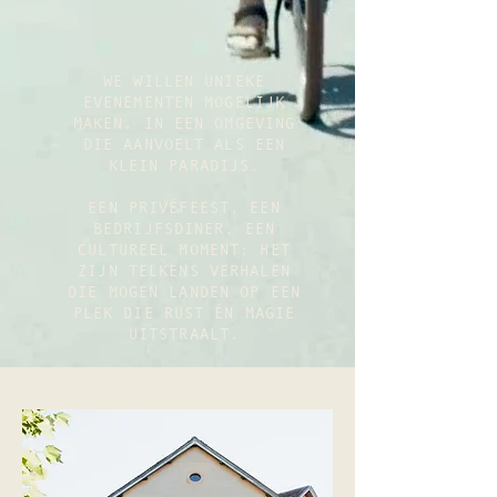
WE WILLEN UNIEKE
EVENEMENTEN MOGELIJK
MAKEN, IN EEN OMGEVING
DIE AANVOELT ALS EEN
KLEIN PARADIJS.
EEN PRIVÉFEEST, EEN
BEDRIJFSDINER, EEN
CULTUREEL MOMENT: HET
ZIJN TELKENS VERHALEN
DIE MOGEN LANDEN OP EEN
PLEK DIE RUST ÉN MAGIE
UITSTRAALT.