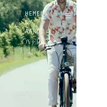
HEMELS
&
AARDE
OVER ONS