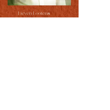
Lieven Lootens
BEZIELER