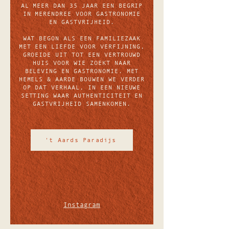
AL MEER DAN 35 JAAR EEN BEGRIP
IN MERENDREE VOOR GASTRONOMIE
EN GASTVRIJHEID.
WAT BEGON ALS EEN FAMILIEZAAK
MET EEN LIEFDE VOOR VERFIJNING,
GROEIDE UIT TOT EEN VERTROUWD
HUIS VOOR WIE ZOEKT NAAR
BELEVING EN GASTRONOMIE. MET
HEMELS & AARDE BOUWEN WE VERDER
OP DAT VERHAAL, IN EEN NIEUWE
SETTING WAAR AUTHENTICITEIT EN
GASTVRIJHEID SAMENKOMEN.
't Aards Paradijs
Instagram