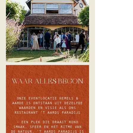
WAAR ALLES BEGON
ONZE EVENTLOCATIE HEMELS &
AARDE IS ONTSTAAN UIT DEZELFDE
WAARDEN EN VISIE ALS ONS
RESTAURANT ’T AARDS PARADIJS
– EEN PLEK DIE DRAAIT ROND
SMAAK, SFEER EN HET RITME VAN
DE NATUUR. ’T AARDS PARADIJS IS