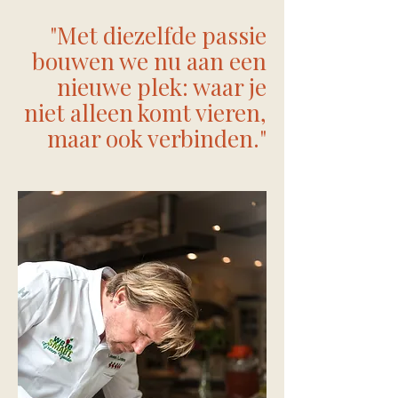
"Met diezelfde passie
bouwen we nu aan een
nieuwe plek: waar je
niet alleen komt vieren,
maar ook verbinden."