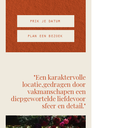
PRIK JE DATUM
PLAN EEN BEZOEK
VRAAG NU VRIJBLIJVEND JE DATUM
AAN VOOR EEN EVENEMENT OP MAAT
"Een karaktervolle
locatie,gedragen door
vakmanschapen een
diepgewortelde liefdevoor
sfeer en detail."